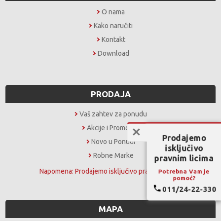
O nama
Kako naručiti
Kontakt
Download
PRODAJA
Vaš zahtev za ponudu
Akcije i Promocije
Prodajemo
Novo u Ponudi
isključivo
Robne Marke
pravnim licima
Napomena: Prodajemo isključivo pravnim licima
Potrebna Vam je
pomoć?
011/24-22-330
MAPA