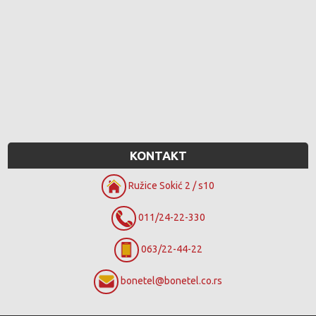
KONTAKT
Ružice Sokić 2 / s10
011/24-22-330
063/22-44-22
bonetel@bonetel.co.rs